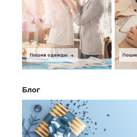
Пошив одежды
Поши
Блог