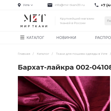
+7 (4
Ухта
info@mir-tkani39.ru
Крупнейший магазин
тканей в России
КАТАЛОГ
НОВИНКИ
РАСПР
Главная
/
Каталог
/
Ткани для пошива одежды в Ухте
/
Бархат-лайкра 002-041