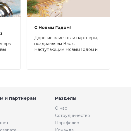
С Новым Годом!
аз
Дорогие клиенты и партнеры,
еперь
поздравляем Вас с
изы
Наступающим Новым Годом и
Рождеством!
м и партнерам
Разделы
О нас
Сотрудничество
твет
Портфолио
возврата
Команда