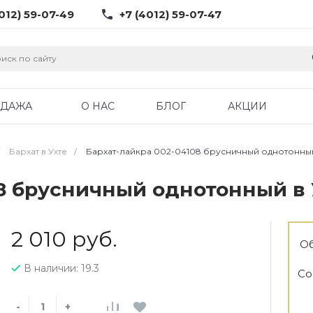
012) 59-07-49
+7 (4012) 59-07-47
ОДАЖА
О НАС
БЛОГ
АКЦИИ
Бархат в Ухте
/
Бархат-лайкра 002-04108 брусничный однотонный
08 брусничный однотонный в 
2 010 руб.
Об
В наличии: 19.3
Со
-
+