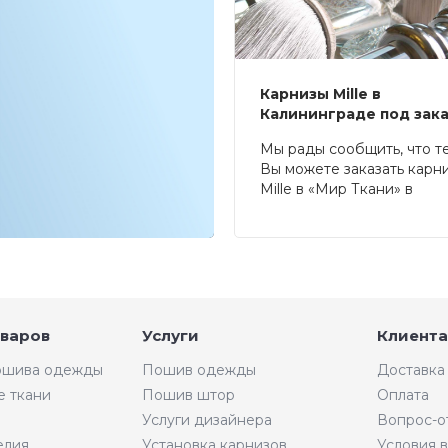
Карнизы Mille в
Калининграде под зак
Мы рады сообщить, что т
Вы можете заказать карн
Mille в «Мир Ткани» в
Калининграде.
оваров
Услуги
Клиента
пошива одежды
Пошив одежды
Доставка
е ткани
Пошив штор
Оплата
Услуги дизайнера
Вопрос-о
елия
Установка карнизов
Условия 