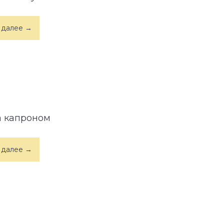
 далее →
а капроном
 далее →