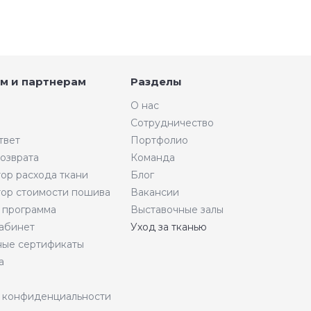
м и партнерам
Разделы
О нас
Сотрудничество
твет
Портфолио
возврата
Команда
тор расхода ткани
Блог
тор стоимости пошива
Вакансии
 программа
Выставочные залы
абинет
Уход за тканью
ые сертификаты
а
 конфиденциальности