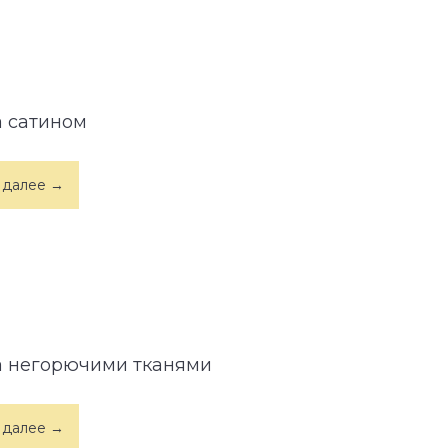
а сатином
 далее →
а негорючими тканями
 далее →