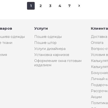
1
2
3
4
7
оваров
Услуги
Клиента
пошива одежды
Пошив одежды
Доставка
е ткани
Пошив штор
Оплата
Услуги дизайнера
Вопрос-о
елия
Установка карнизов
Условия 
Оформление окна готовым
Калькуля
изделием
Калькуля
Бонусная
Личный к
Подарочн
Рассрочк
Акции
Политика