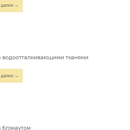
 далее →
а водоотталкивающими тканями
 далее →
а блэкаутом