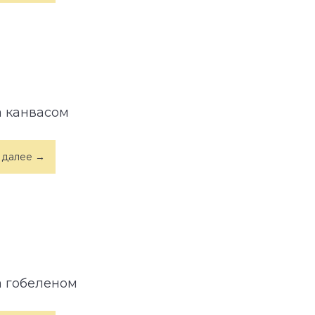
а канвасом
 далее →
а гобеленом