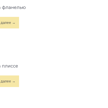
а фланелью
 далее →
а плиссе
 далее →