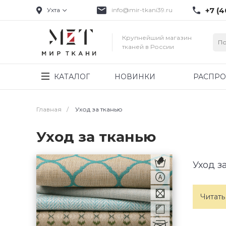
+7 (4
Ухта
info@mir-tkani39.ru
Крупнейший магазин
тканей в России
КАТАЛОГ
НОВИНКИ
РАСПР
Главная
/
Уход за тканью
Уход за тканью
Уход з
Читать