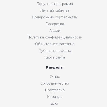
Бонусная программа
Личный кабинет
Подарочные сертификаты
Рассрочка
Акции
Политика конфиденциальности
Об интернет-магазине
Публичная оферта
Карта сайта
Разделы
Интернет-магазин "Мир
О нас
Ткани"
Сотрудничество
Добрый день! Готовы Вам
Портфолио
помочь. Напишите нам, если у
Вас появятся вопросы.
Команда
График работы интернет-
Блог
магазина: пн-пт с 11:00 до