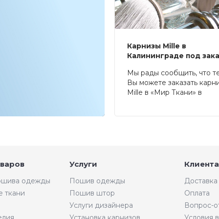
Карнизы Mille в
Калининграде под зак
Мы рады сообщить, что т
Вы можете заказать карн
Mille в «Мир Ткани» в
Калининграде.
оваров
Услуги
Клиента
пошива одежды
Пошив одежды
Доставка
е ткани
Пошив штор
Оплата
Услуги дизайнера
Вопрос-о
елия
Установка карнизов
Условия 