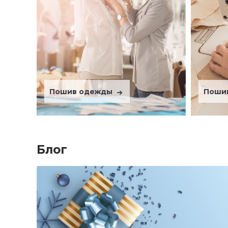
Пошив одежды
Поши
Блог