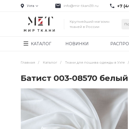
+7 (4
Ухта
info@mir-tkani39.ru
Крупнейший магазин
тканей в России
КАТАЛОГ
НОВИНКИ
РАСПР
Главная
/
Каталог
/
Ткани для пошива одежды в Ухте
/
Батист 003-08570 белый