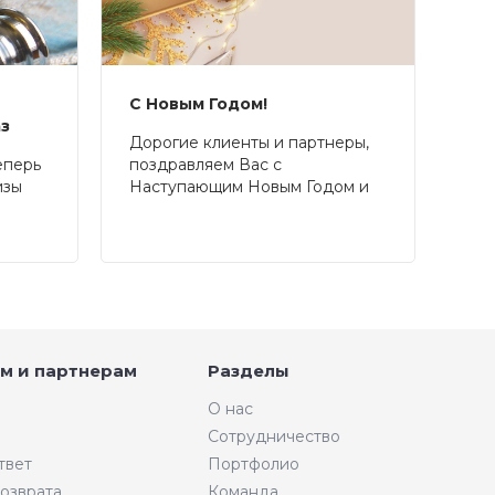
С Новым Годом!
аз
Дорогие клиенты и партнеры,
еперь
поздравляем Вас с
изы
Наступающим Новым Годом и
Рождеством!
м и партнерам
Разделы
О нас
Сотрудничество
твет
Портфолио
возврата
Команда