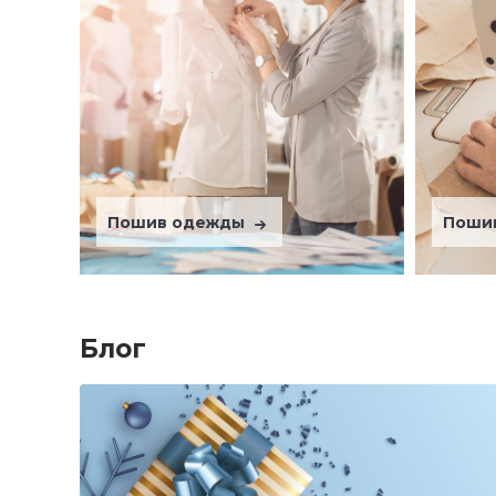
Пошив одежды
Поши
Блог