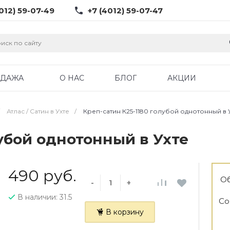
012) 59-07-49
+7 (4012) 59-07-47
ОДАЖА
О НАС
БЛОГ
АКЦИИ
Атлас / Cатин в Ухте
/
Креп-сатин К25-1180 голубой однотонный в 
лубой однотонный в Ухте
490 руб.
Об
-
+
В наличии: 31.5
Со
В корзину