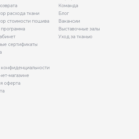
возврата
Команда
тор расхода ткани
Блог
тор стоимости пошива
Вакансии
 программа
Выставочные залы
абинет
Уход за тканью
ые сертификаты
а
 конфиденциальности
нет-магазине
я оферта
та