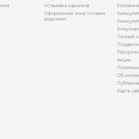
елия
Установка карнизов
Условия 
Оформление окна готовым
Калькуля
изделием
Калькуля
Бонусная
Личный к
Подарочн
Рассрочк
Акции
Политика
Об интер
Публична
Карта сай