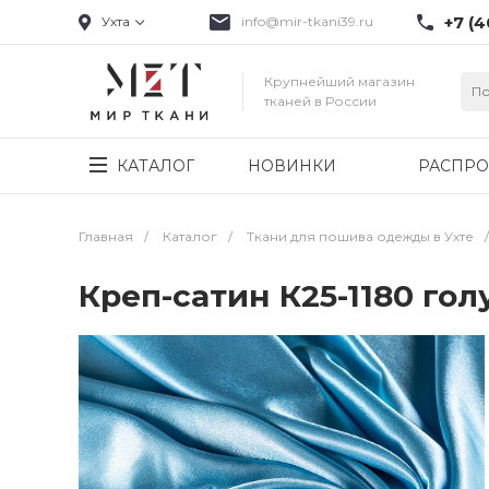
+7 (4
Ухта
info@mir-tkani39.ru
Крупнейший магазин
тканей в России
КАТАЛОГ
НОВИНКИ
РАСПР
Главная
/
Каталог
/
Ткани для пошива одежды в Ухте
/
Креп-сатин К25-1180 го