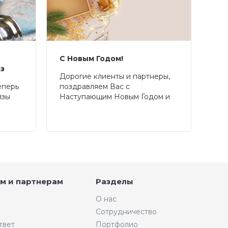
С Новым Годом!
аз
Дорогие клиенты и партнеры,
еперь
поздравляем Вас с
изы
Наступающим Новым Годом и
Рождеством!
м и партнерам
Разделы
О нас
Сотрудничество
твет
Портфолио