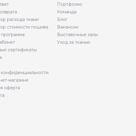
твет
Портфолио
возврата
Команда
тор расхода ткани
Блог
тор стоимости пошива
Вакансии
 программа
Выставочные залы
абинет
Уход за тканью
ые сертификаты
а
 конфиденциальности
нет-магазине
я оферта
та