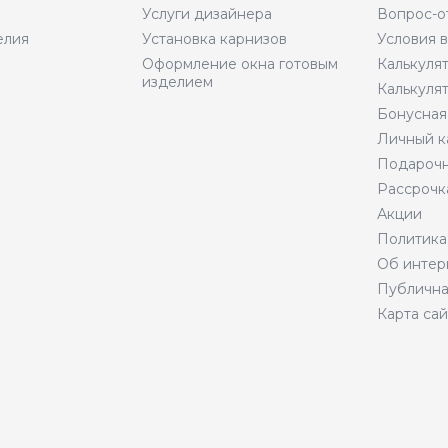
Услуги дизайнера
Вопрос-о
елия
Установка карнизов
Условия 
Оформление окна готовым
Калькуля
изделием
Калькуля
Бонусная
Личный к
Подарочн
Рассрочк
Акции
Политика
Об интер
Публична
Карта сай