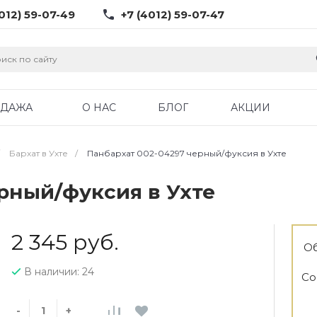
012) 59-07-49
+7 (4012) 59-07-47
ОДАЖА
О НАС
БЛОГ
АКЦИИ
Бархат в Ухте
/
Панбархат 002-04297 черный/фуксия в Ухте
рный/фуксия в Ухте
2 345 руб.
Об
В наличии: 24
Со
-
+