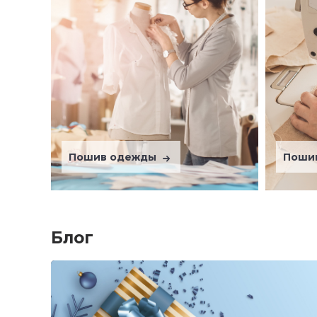
Пошив одежды
Поши
Блог