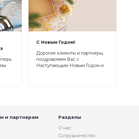
С Новым Годом!
аз
Дорогие клиенты и партнеры,
еперь
поздравляем Вас с
изы
Наступающим Новым Годом и
Рождеством!
м и партнерам
Разделы
О нас
Сотрудничество