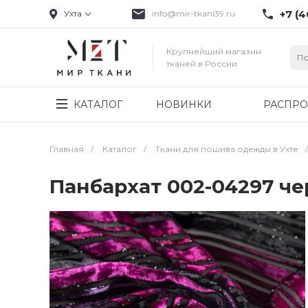
+7 (4
Ухта
info@mir-tkani39.ru
Крупнейший магазин
тканей в России
КАТАЛОГ
НОВИНКИ
РАСПР
Главная
/
Каталог
/
Ткани для пошива одежды в Ухте
/
Панбархат 002-04297 че