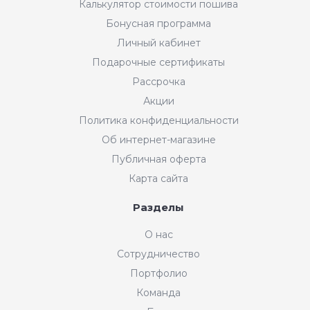
Калькулятор стоимости пошива
Бонусная программа
Личный кабинет
Подарочные сертификаты
Рассрочка
Акции
Политика конфиденциальности
Об интернет-магазине
Публичная оферта
Карта сайта
Разделы
Интернет-магазин "Мир
О нас
Ткани"
Сотрудничество
Добрый день! Готовы Вам
Портфолио
помочь. Напишите нам, если у
Вас появятся вопросы.
Команда
График работы интернет-