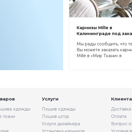
Карнизы Mille в
Калининграде под зак
Мы рады сообщить, что т
Вы можете заказать карн
Mille в «Мир Ткани» в
Калининграде.
оваров
Услуги
Клиента
пошива одежды
Пошив одежды
Доставка
е ткани
Пошив штор
Оплата
Услуги дизайнера
Вопрос-о
елия
Установка карнизов
Условия 