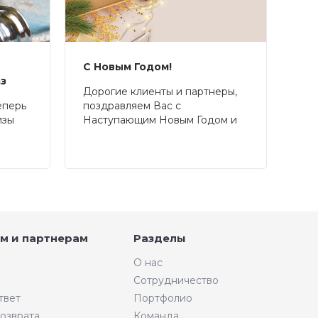
С Новым Годом!
аз
Дорогие клиенты и партнеры,
еперь
поздравляем Вас с
изы
Наступающим Новым Годом и
Рождеством!
м и партнерам
Разделы
О нас
Сотрудничество
твет
Портфолио
возврата
Команда