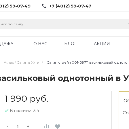
012) 59-07-49
+7 (4012) 59-07-47
ОДАЖА
О НАС
БЛОГ
АКЦИИ
Атлас / Cатин в Ухте
/
Сатин стрейч 001-09711 васильковый однотон
 васильковый однотонный в У
1 990 руб.
Об
В наличии: 3.4
Со
-
+