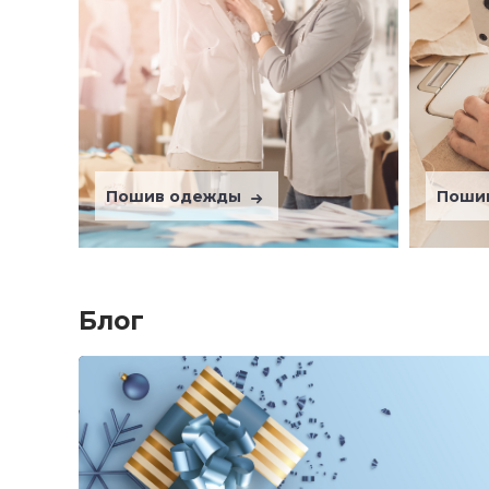
Пошив одежды
Поши
Блог