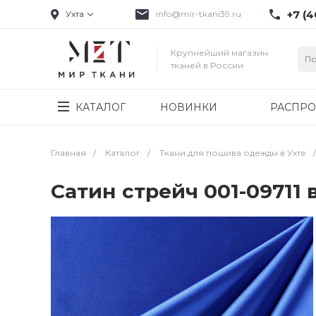
+7 (4
Ухта
info@mir-tkani39.ru
Крупнейший магазин
тканей в России
КАТАЛОГ
НОВИНКИ
РАСПР
Главная
/
Каталог
/
Ткани для пошива одежды в Ухте
/
Сатин стрейч 001-09711