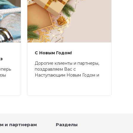
С Новым Годом!
аз
Дорогие клиенты и партнеры,
еперь
поздравляем Вас с
изы
Наступающим Новым Годом и
Рождеством!
м и партнерам
Разделы