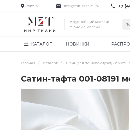
+7 (4
Ухта
info@mir-tkani39.ru
Крупнейший магазин
тканей в России
КАТАЛОГ
НОВИНКИ
РАСПР
Главная
/
Каталог
/
Ткани для пошива одежды в Ухте
/
Сатин-тафта 001-08191 