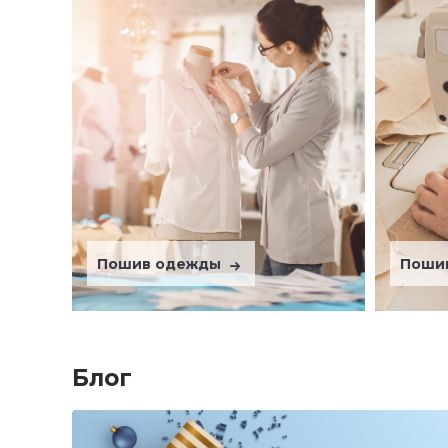
Пошив одежды
Поши
Блог