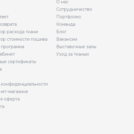
О нас
Сотрудничество
твет
Портфолио
возврата
Команда
тор расхода ткани
Блог
тор стоимости пошива
Вакансии
 программа
Выставочные залы
абинет
Уход за тканью
ые сертификаты
а
 конфиденциальности
нет-магазине
я оферта
та