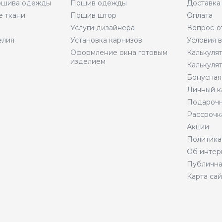
пошива одежды
Пошив одежды
Доставка
е ткани
Пошив штор
Оплата
Услуги дизайнера
Вопрос-о
елия
Установка карнизов
Условия 
Оформление окна готовым
Калькуля
изделием
Калькуля
Бонусная
Личный к
Подарочн
Рассрочк
Акции
Политика
Об интер
Публична
Карта сай