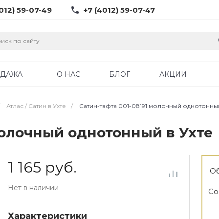
012) 59-07-49
+7 (4012) 59-07-47
ОДАЖА
О НАС
БЛОГ
АКЦИИ
Атлас / Cатин в Ухте
/
Сатин-тафта 001-08191 молочный однотонный
молочный однотонный в Ухте
1 165 руб.
Об
Нет в наличии
Со
Характеристики