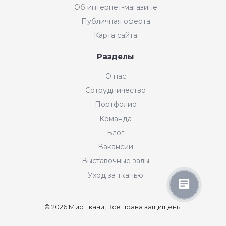
Об интернет-магазине
Публичная оферта
Карта сайта
Разделы
Интернет-магазин "Мир
О нас
Ткани"
Сотрудничество
Добрый день! Готовы Вам
Портфолио
помочь. Напишите нам, если у
Вас появятся вопросы.
Команда
График работы интернет-
Блог
магазина: пн-пт с 11:00 до
19:00 по МСК.
Вакансии
Выставочные залы
Уход за тканью
© 2026 Мир ткани, Все права защищены