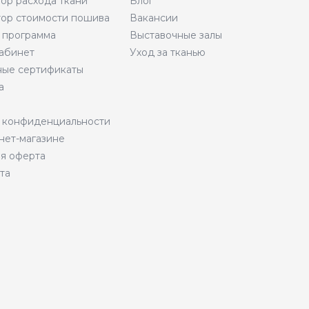
тор расхода ткани
Блог
тор стоимости пошива
Вакансии
 программа
Выставочные залы
абинет
Уход за тканью
ые сертификаты
а
 конфиденциальности
нет-магазине
я оферта
та