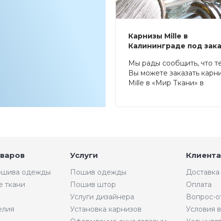
Карнизы Mille в
Калининграде под зак
Мы рады сообщить, что т
Вы можете заказать карн
Mille в «Мир Ткани» в
Калининграде.
оваров
Услуги
Клиента
пошива одежды
Пошив одежды
Доставка
е ткани
Пошив штор
Оплата
Услуги дизайнера
Вопрос-о
елия
Установка карнизов
Условия 