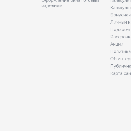
Оформление окна готовым
Калькуля
изделием
Калькуля
Бонусная
Личный к
Подарочн
Рассрочк
Акции
Политика
Об интер
Публична
Карта сай