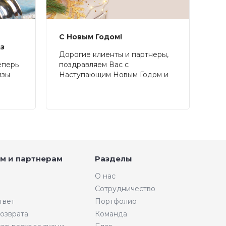
С Новым Годом!
аз
Дорогие клиенты и партнеры,
еперь
поздравляем Вас с
изы
Наступающим Новым Годом и
Рождеством!
м и партнерам
Разделы
О нас
Сотрудничество
твет
Портфолио
возврата
Команда