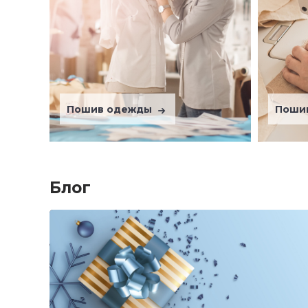
Пошив одежды
Поши
Блог